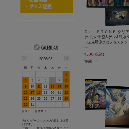
Ｄｒ．ＳＴＯＮＥ クリ
ァイル 千空&ゲン&龍水
ロム&羽京&ゼノ&スタン
ー
¥500
(税込)
2026/08
在庫 △
日
月
火
水
木
金
土
1
2
3
4
5
6
7
8
9
10
11
12
13
14
15
16
17
18
19
20
21
22
23
24
25
26
27
28
29
30
31
■
■
今日
休業日
カレンダーのオレンジの日付は休業
日です。
サポート・発送はお休みさせて頂い