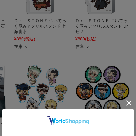
てっ
Ｄｒ．ＳＴＯＮＥ ついてっ
Ｄｒ．ＳＴＯＮＥ ついてっ
 石
く厚みアクリルスタンド 七
く厚みアクリルスタンド Dr.
海龍水
ゼノ
¥880
(税込)
¥880
(税込)
在庫 ○
在庫 ○
アフ
Ｄｒ．ＳＴＯＮＥ ついてっ
Ｄｒ．ＳＴＯＮＥ ついてっ
くアクリルスタンドコレク
くトレーディング缶バッジ
ション (BOX) 全7種
(BOX) 全7種