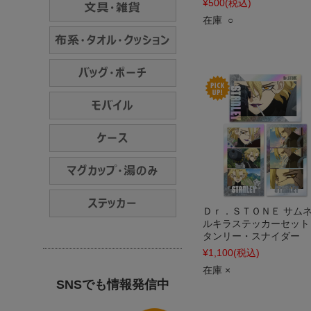
¥500
(税込)
在庫 ○
Ｄｒ．ＳＴＯＮＥ サム
ルキラステッカーセット
タンリー・スナイダー
¥1,100
(税込)
在庫 ×
SNSでも情報発信中