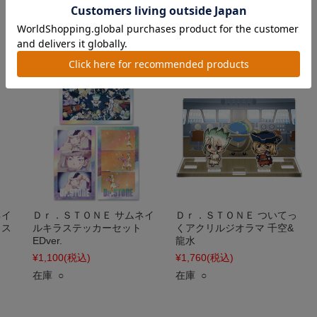
¥5,005
(税込)
¥3,080
(税込)
在庫 ○
在庫 ○
ネイ
Ｄｒ．ＳＴＯＮＥ サムネイ
Ｄｒ．ＳＴＯＮＥ ついてっ
 ス
ルキラステッカーセット
くアクリルジオラマ 千空&
EDver.
龍水
¥1,100
(税込)
¥1,760
(税込)
在庫 ○
在庫 ○