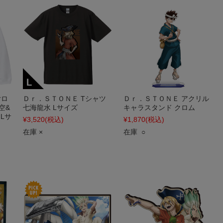
付ロ
Ｄｒ．ＳＴＯＮＥ Tシャツ
Ｄｒ．ＳＴＯＮＥ アクリル
空&
七海龍水 Lサイズ
キャラスタンド クロム
Lサ
¥3,520
(税込)
¥1,870
(税込)
在庫 ×
在庫 ○