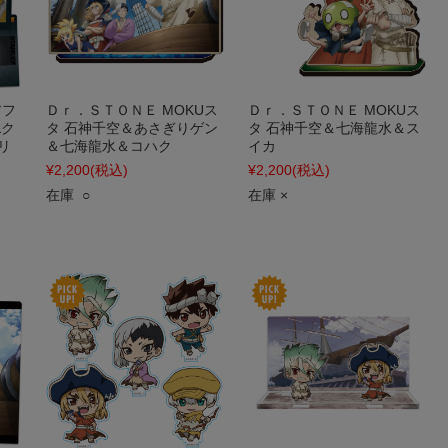
アフ
Ｄｒ．ＳＴＯＮＥ MOKUス
Ｄｒ．ＳＴＯＮＥ MOKUス
&ク
タ 石神千空＆あさぎりゲン
タ 石神千空＆七海龍水＆ス
リ
＆七海龍水＆コハク
イカ
¥2,200
(税込)
¥2,200
(税込)
在庫 ○
在庫 ×