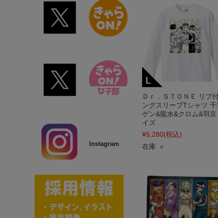
Ｄｒ．ＳＴＯＮＥ リブ
ングスリーブTシャツ 千
ゲン&龍水&クロム&羽京 
イズ
¥5,280
(税込)
Instagram
在庫 ○