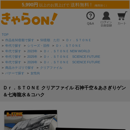
5,990円
送料無料 !
以上のお買上げで
（離島除く）
TOP
>
作品名50音順で探す
>
50音順 た行
>
Ｄｒ．ＳＴＯＮＥ
>
年代で探す
>
シリーズ・旧作
>
Ｄｒ．ＳＴＯＮＥ
>
年代で探す
>
2023年
>
Ｄｒ．ＳＴＯＮＥ NEW WORLD
>
年代で探す
>
2025年
>
Ｄｒ．ＳＴＯＮＥ SCIENCE FUTURE
>
年代で探す
>
2026年
>
Ｄｒ．ＳＴＯＮＥ SCIENCE FUTURE
>
商品カテゴリで探す
>
クリアファイル
>
バナーで探す
>
女性向
Ｄｒ．ＳＴＯＮＥ クリアファイル 石神千空＆あさぎりゲン
＆七海龍水＆コハク