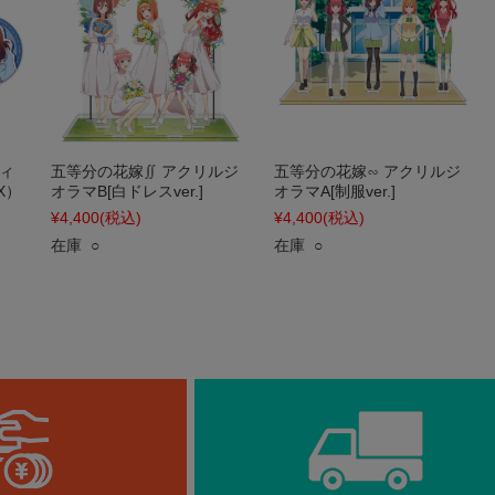
ィ
五等分の花嫁∬ アクリルジ
五等分の花嫁∽ アクリルジ
X）
オラマB[白ドレスver.]
オラマA[制服ver.]
¥4,400
(税込)
¥4,400
(税込)
在庫 ○
在庫 ○