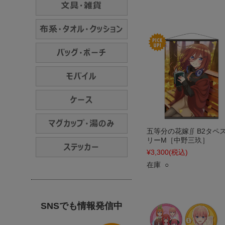
五等分の花嫁∬ B2タペ
リーM［中野三玖］
¥3,300
(税込)
在庫 ○
SNSでも情報発信中