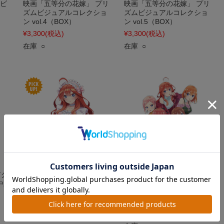
ムビ
映画「五等分の花嫁」 プリ
映画「五等分の花嫁」 プリ
ズムビジュアルコレクショ
ズムビジュアルコレクショ
ン vol.4（BOX）
ン vol.5（BOX）
¥3,300
(税込)
¥3,300
(税込)
在庫 ○
在庫 ○
アク
映画「五等分の花嫁」 アク
映画「五等分の花嫁」 アク
中野
リルキャラスタンドW［中
リルキャラスタンドX［一花
野五月］
＆二乃＆三玖＆四葉＆五
月］
¥1,980
(税込)
¥1,980
(税込)
在庫 ○