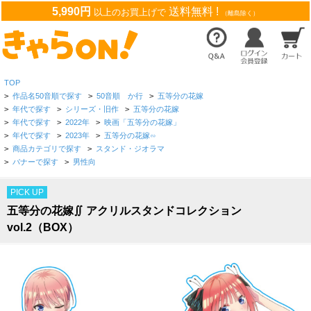
5,990円
送料無料 !
以上のお買上げで
（離島除く）
TOP
>
作品名50音順で探す
>
50音順 か行
>
五等分の花嫁
>
年代で探す
>
シリーズ・旧作
>
五等分の花嫁
>
年代で探す
>
2022年
>
映画「五等分の花嫁」
>
年代で探す
>
2023年
>
五等分の花嫁∽
>
商品カテゴリで探す
>
スタンド・ジオラマ
>
バナーで探す
>
男性向
PICK UP
五等分の花嫁∬ アクリルスタンドコレクション
vol.2（BOX）