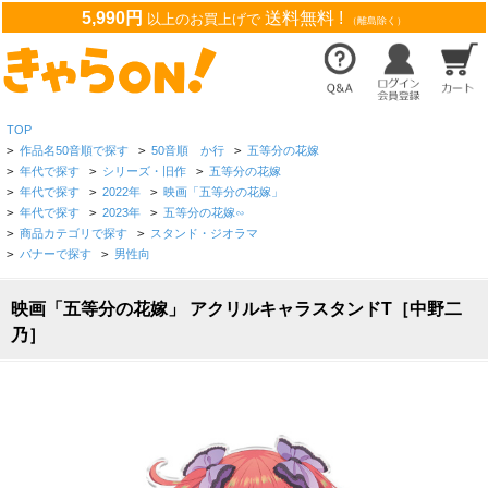
5,990円
送料無料 !
以上のお買上げで
（離島除く）
TOP
>
作品名50音順で探す
>
50音順 か行
>
五等分の花嫁
>
年代で探す
>
シリーズ・旧作
>
五等分の花嫁
>
年代で探す
>
2022年
>
映画「五等分の花嫁」
>
年代で探す
>
2023年
>
五等分の花嫁∽
>
商品カテゴリで探す
>
スタンド・ジオラマ
>
バナーで探す
>
男性向
映画「五等分の花嫁」 アクリルキャラスタンドT［中野二
乃］