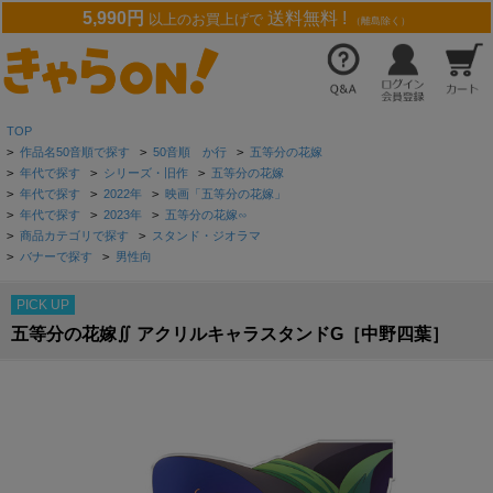
5,990円
送料無料 !
以上のお買上げで
（離島除く）
TOP
>
作品名50音順で探す
>
50音順 か行
>
五等分の花嫁
>
年代で探す
>
シリーズ・旧作
>
五等分の花嫁
>
年代で探す
>
2022年
>
映画「五等分の花嫁」
>
年代で探す
>
2023年
>
五等分の花嫁∽
>
商品カテゴリで探す
>
スタンド・ジオラマ
>
バナーで探す
>
男性向
PICK UP
五等分の花嫁∬ アクリルキャラスタンドG［中野四葉］