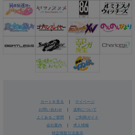
カートを見る
|
マイページ
お問い合わせ
|
送料について
よくあるご質問
|
ご利用ガイド
会社案内
|
求人情報
特定商取引法表示