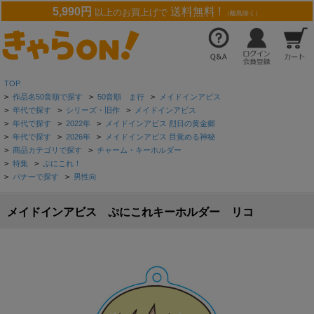
5,990円
送料無料 !
以上のお買上げで
（離島除く）
TOP
>
作品名50音順で探す
>
50音順 ま行
>
メイドインアビス
>
年代で探す
>
シリーズ・旧作
>
メイドインアビス
>
年代で探す
>
2022年
>
メイドインアビス 烈日の黄金郷
>
年代で探す
>
2026年
>
メイドインアビス 目覚める神秘
>
商品カテゴリで探す
>
チャーム・キーホルダー
>
特集
>
ぷにこれ！
>
バナーで探す
>
男性向
メイドインアビス ぷにこれキーホルダー リコ