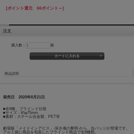
[ポイント還元 66ポイント～]
注文
購入数：
個
商品説明
発売日 2020年8月21日
■全8種、ブラインド仕様
■サイズ：約φ75mm
■素材：スチール合金製、PET等
劇場版「メイドインアビス」-深き魂の黎明-から、缶バッジが登場です。
アルミ袋に商品を包装したブラインド商品で全8種類。