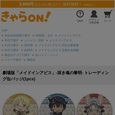
5,990円
送料無料 !
以上のお買上げで
（離島除く）
TOP
>
作品名50音順で探す
>
50音順 ま行
>
メイドインアビス
>
年代で探す
>
シリーズ・旧作
>
メイドインアビス
>
年代で探す
>
2022年
>
メイドインアビス 烈日の黄金郷
>
年代で探す
>
2026年
>
メイドインアビス 目覚める神秘
>
商品カテゴリで探す
>
缶バッジ・バッジ
>
バナーで探す
>
男性向
劇場版「メイドインアビス」-深き魂の黎明- トレーディン
グ缶バッジ(1pcs)