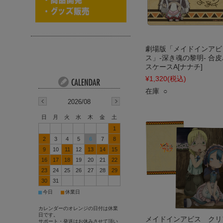
劇場版「メイドインアビ
ス」-深き魂の黎明- 合皮
スケースA[ナナチ]
¥1,320
(税込)
在庫 ○
2026/08
日
月
火
水
木
金
土
1
2
3
4
5
6
7
8
9
10
11
12
13
14
15
16
17
18
19
20
21
22
23
24
25
26
27
28
29
30
31
■
■
今日
休業日
カレンダーのオレンジの日付は休業
日です。
メイドインアビス クリ
サポート・発送はお休みさせて頂い