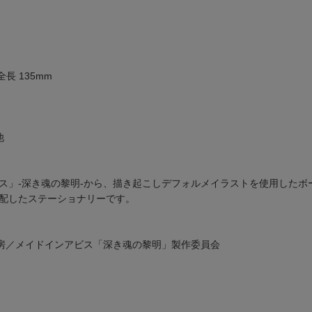
長 135mm
他
ス」-深き魂の黎明-から、描き起こしデフォルメイラストを使用したボ
配したステーショナリーです。
房／メイドインアビス「深き魂の黎明」製作委員会