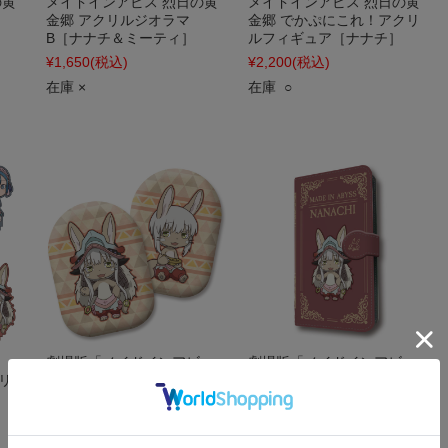
の黄
メイドインアビス 烈日の黄
メイドインアビス 烈日の黄
金郷 アクリルジオラマ
金郷 でかぷにこれ！アクリ
］
B［ナナチ＆ミーティ］
ルフィギュア［ナナチ］
¥1,650
(税込)
¥2,200
(税込)
在庫 ×
在庫 ○
劇場版「メイドインアビ
劇場版「メイドインアビ
リ
ス」-深き魂の黎明- ナナチ
ス」-深き魂の黎明- 手帳型
表裏クッション
スマートフォンケース［ナ
ナチ］
¥2,970
(税込)
¥3,520
(税込)
在庫 ×