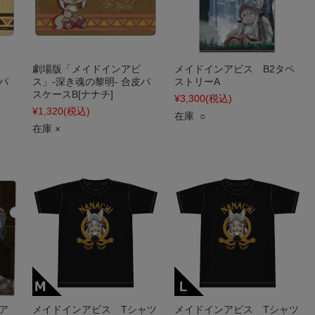
劇場版「メイドインアビ
メイドインアビス B2タペ
パ
ス」-深き魂の黎明- 合皮パ
ストリーA
スケースB[ナナチ]
¥3,300
(税込)
¥1,320
(税込)
在庫 ○
在庫 ×
ア
メイドインアビス Tシャツ
メイドインアビス Tシャツ