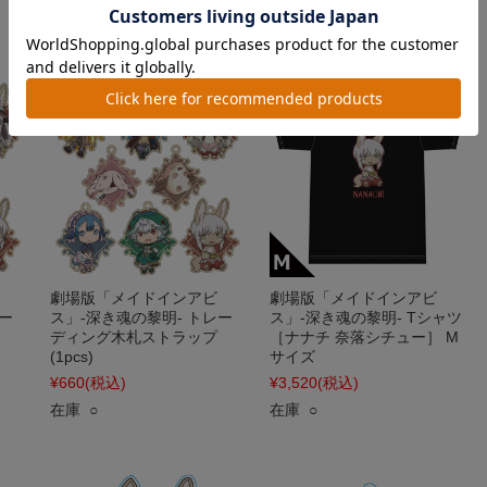
在庫 ×
劇場版「メイドインアビ
劇場版「メイドインアビ
ー
ス」-深き魂の黎明- トレー
ス」-深き魂の黎明- Tシャツ
ディング木札ストラップ
［ナナチ 奈落シチュー］ M
(1pcs)
サイズ
¥660
(税込)
¥3,520
(税込)
在庫 ○
在庫 ○