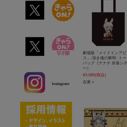
劇場版「メイドインアビ
ス」-深き魂の黎明- トー
バッグ［ナナチ 奈落シ
ー］
¥3,080
(税込)
在庫 ×
Instagram