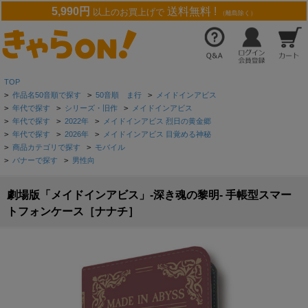
5,990円
送料無料 !
以上のお買上げで
（離島除く）
TOP
>
作品名50音順で探す
>
50音順 ま行
>
メイドインアビス
>
年代で探す
>
シリーズ・旧作
>
メイドインアビス
>
年代で探す
>
2022年
>
メイドインアビス 烈日の黄金郷
>
年代で探す
>
2026年
>
メイドインアビス 目覚める神秘
>
商品カテゴリで探す
>
モバイル
>
バナーで探す
>
男性向
劇場版「メイドインアビス」-深き魂の黎明- 手帳型スマー
トフォンケース［ナナチ］