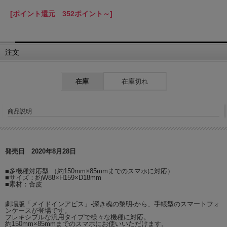
[ポイント還元 352ポイント～]
注文
在庫
在庫切れ
商品説明
発売日 2020年8月28日
■多機種対応型 （約150mm×85mmまでのスマホに対応）
■サイズ：約W88×H159×D18mm
■素材：合皮
劇場版「メイドインアビス」-深き魂の黎明-から、手帳型のスマートフォ
ンケースが登場です。
フレキシブルな汎用タイプで様々な機種に対応。
約150mm×85mmまでのスマホにお使いいただけます。