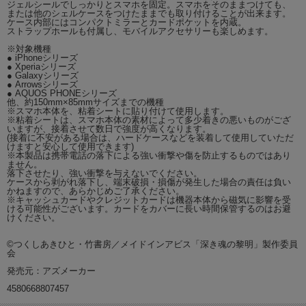
ジェルシールでしっかりとスマホを固定。スマホをそのままつけても、
または他のシェルケースをつけたままでも取り付けることが出来ます。
ケース内部にはコンパクトミラーとカードポケットを内蔵。
ストラップホールも付属し、モバイルアクセサリーも楽しめます。
※対象機種
● iPhoneシリーズ
● Xperiaシリーズ
● Galaxyシリーズ
● Arrowsシリーズ
● AQUOS PHONEシリーズ
他、約150mm×85mmサイズまでの機種
※スマホ本体を、粘着シートに貼り付けて使用します。
※粘着シートは、スマホ本体の素材によって多少着きの悪いものがござ
いますが、接着させて数日で強度が高くなります。
(接着に不安がある場合は、ハードケースなどを装着して使用していただ
けますと安心して使用できます)
※本製品は携帯電話の落下による強い衝撃や傷を防止するものではあり
ません。
落下させたり、強い衝撃を与えないでください。
ケースから剥がれ落下し、端末破損・損傷が発生した場合の責任は負い
かねますので、あらかじめご了承ください。
※キャッシュカードやクレジットカードは機器本体から磁気に影響を受
ける可能性がございます。カードをカバーに長い時間保管するのはお避
けください。
©つくしあきひと・竹書房／メイドインアビス「深き魂の黎明」製作委員
会
発売元：アズメーカー
4580668807457