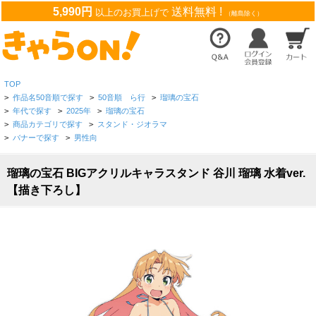
5,990円
送料無料 !
以上のお買上げで
（離島除く）
TOP
>
作品名50音順で探す
>
50音順 ら行
>
瑠璃の宝石
>
年代で探す
>
2025年
>
瑠璃の宝石
>
商品カテゴリで探す
>
スタンド・ジオラマ
>
バナーで探す
>
男性向
瑠璃の宝石 BIGアクリルキャラスタンド 谷川 瑠璃 水着ver.
【描き下ろし】