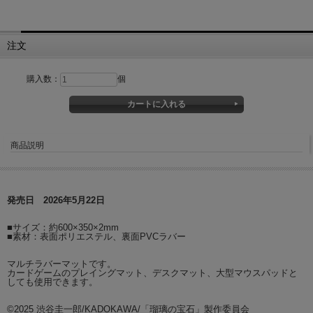
注文
購入数：
個
商品説明
発売日 2026年5月22日
■サイズ：約600×350×2mm
■素材：表面ポリエステル、裏面PVCラバー
マルチラバーマットです。
カードゲームのプレイングマット、デスクマット、大型マウスパッドと
しても使用できます。
©2025 渋谷圭一郎/KADOKAWA/「瑠璃の宝石」製作委員会