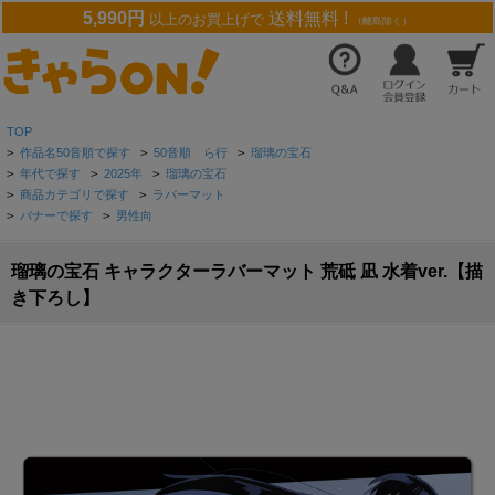
5,990円
送料無料 !
以上のお買上げで
（離島除く）
TOP
>
作品名50音順で探す
>
50音順 ら行
>
瑠璃の宝石
>
年代で探す
>
2025年
>
瑠璃の宝石
>
商品カテゴリで探す
>
ラバーマット
>
バナーで探す
>
男性向
瑠璃の宝石 キャラクターラバーマット 荒砥 凪 水着ver.【描
き下ろし】