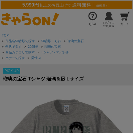
5,990円
送料無料 !
以上のお買上げで
（離島除く）
TOP
>
作品名50音順で探す
>
50音順 ら行
>
瑠璃の宝石
>
年代で探す
>
2025年
>
瑠璃の宝石
>
商品カテゴリで探す
>
Tシャツ・アパレル
>
バナーで探す
>
男性向
PICK UP
瑠璃の宝石 Tシャツ 瑠璃＆凪 Lサイズ