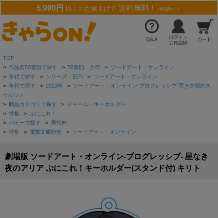
5,990円
送料無料 !
以上のお買上げで
（離島除く）
TOP
>
作品名50音順で探す
>
50音順 さ行
>
ソードアート・オンライン
>
年代で探す
>
シリーズ・旧作
>
ソードアート・オンライン
>
年代で探す
>
2022年
>
ソードアート・オンライン-プログレッシブ-冥き夕闇のス
ケルツォ
>
商品カテゴリで探す
>
チャーム・キーホルダー
>
特集
>
ぷにこれ！
>
バナーで探す
>
男性向
>
特集
>
電撃文庫特集
>
ソードアート・オンライン
劇場版 ソードアート・オンライン-プログレッシブ- 星なき
夜のアリア ぷにこれ！キーホルダー(スタンド付) キリト