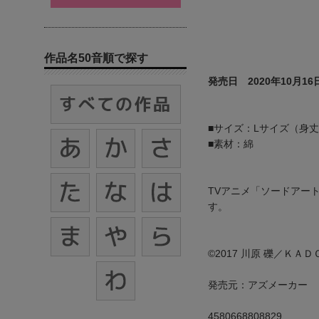
作品名50音順で探す
発売日 2020年10月16
■サイズ：Lサイズ（身丈73
■素材：綿
TVアニメ「ソードアート
す。
©2017 川原 礫／ＫＡＤ
発売元：アズメーカー
4580668808829