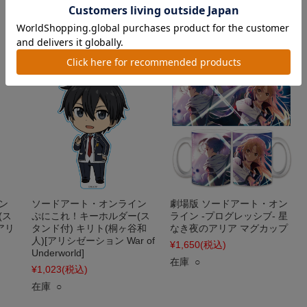
¥1,023
(税込)
¥1,023
(税込)
在庫 ○
在庫 ○
ン
ソードアート・オンライン
劇場版 ソードアート・オン
(ス
ぷにこれ！キーホルダー(ス
ライン -プログレッシブ- 星
アリ
タンド付) キリト(桐ヶ谷和
なき夜のアリア マグカップ
人)[アリシゼーション War of
¥1,650
(税込)
Underworld]
在庫 ○
¥1,023
(税込)
在庫 ○