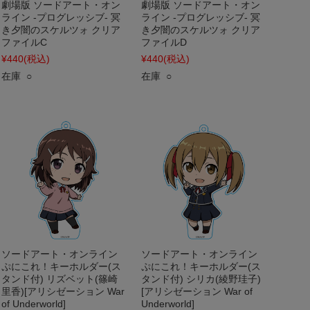
劇場版 ソードアート・オン
劇場版 ソードアート・オン
ライン -プログレッシブ- 冥
ライン -プログレッシブ- 冥
き夕闇のスケルツォ クリア
き夕闇のスケルツォ クリア
ファイルC
ファイルD
¥440
(税込)
¥440
(税込)
在庫 ○
在庫 ○
ソードアート・オンライン
ソードアート・オンライン
ぷにこれ！キーホルダー(ス
ぷにこれ！キーホルダー(ス
タンド付) リズベット(篠崎
タンド付) シリカ(綾野珪子)
里香)[アリシゼーション War
[アリシゼーション War of
of Underworld]
Underworld]