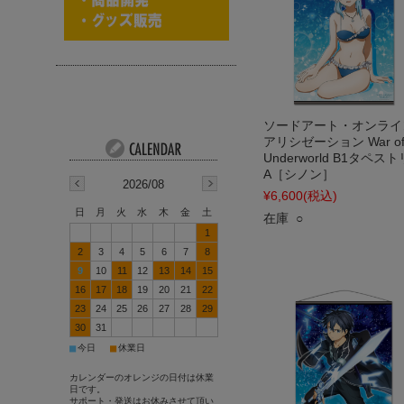
ソードアート・オンライ
アリシゼーション War o
Underworld B1タペス
A［シノン］
2026/08
¥6,600
(税込)
日
月
火
水
木
金
土
在庫 ○
1
2
3
4
5
6
7
8
9
10
11
12
13
14
15
16
17
18
19
20
21
22
23
24
25
26
27
28
29
30
31
■
■
今日
休業日
カレンダーのオレンジの日付は休業
日です。
サポート・発送はお休みさせて頂い