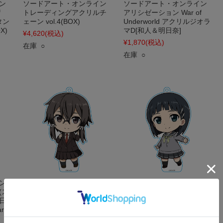
ン
ソードアート・オンライン
ソードアート・オンライン
f
トレーディングアクリルチ
アリシゼーション War of
タン
ェーン vol.4(BOX)
Underworld アクリルジオラ
X)
マD[和人＆明日奈]
¥4,620
(税込)
¥1,870
(税込)
在庫 ○
在庫 ○
ン
ソードアート・オンライン
ソードアート・オンライン
(ス
ぷにこれ！キーホルダー(ス
ぷにこれ！キーホルダー(ス
日
タンド付) シノン(朝田詩乃)
タンド付) リーファ(桐ヶ谷
 of
[アリシゼーション War of
直葉)[アリシゼーション War
Underworld]
of Underworld]