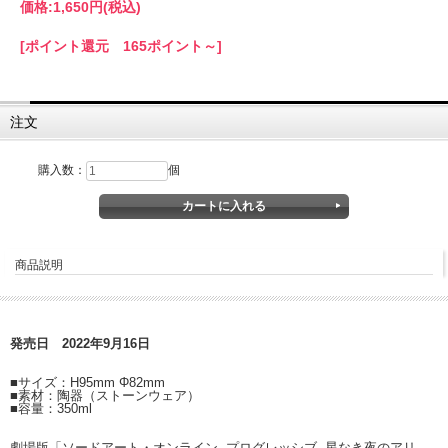
価格:
1,650円
(税込)
[ポイント還元 165ポイント～]
注文
購入数：
個
商品説明
発売日 2022年9月16日
■サイズ：H95mm Φ82mm
■素材：陶器（ストーンウェア）
■容量：350ml
劇場版「ソードアート・オンライン -プログレッシブ- 星なき夜のアリ