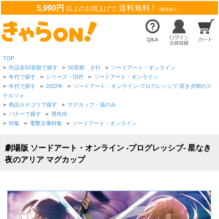
5,990円
送料無料 !
以上のお買上げで
（離島除く）
TOP
>
作品名50音順で探す
>
50音順 さ行
>
ソードアート・オンライン
>
年代で探す
>
シリーズ・旧作
>
ソードアート・オンライン
>
年代で探す
>
2022年
>
ソードアート・オンライン-プログレッシブ-冥き夕闇のス
ケルツォ
>
商品カテゴリで探す
>
マグカップ・湯のみ
>
バナーで探す
>
男性向
>
特集
>
電撃文庫特集
>
ソードアート・オンライン
劇場版 ソードアート・オンライン -プログレッシブ- 星なき
夜のアリア マグカップ