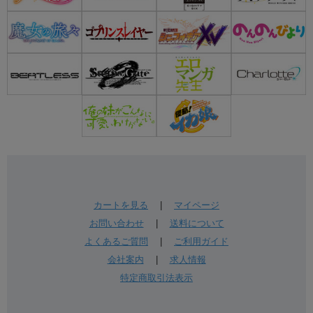
カートを見る
|
マイページ
お問い合わせ
|
送料について
よくあるご質問
|
ご利用ガイド
会社案内
|
求人情報
特定商取引法表示