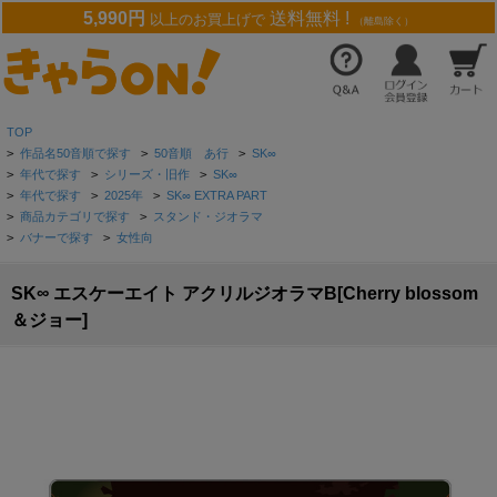
5,990円
送料無料 !
以上のお買上げで
（離島除く）
TOP
>
作品名50音順で探す
>
50音順 あ行
>
SK∞
>
年代で探す
>
シリーズ・旧作
>
SK∞
>
年代で探す
>
2025年
>
SK∞ EXTRA PART
>
商品カテゴリで探す
>
スタンド・ジオラマ
>
バナーで探す
>
女性向
SK∞ エスケーエイト アクリルジオラマB[Cherry blossom
＆ジョー]