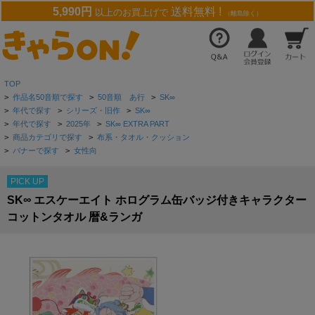
5,990円
送料無料 !
以上のお買上げで
（離島除く）
TOP
>
作品名50音順で探す
>
50音順 あ行
>
SK∞
>
年代で探す
>
シリーズ・旧作
>
SK∞
>
年代で探す
>
2025年
>
SK∞ EXTRA PART
>
商品カテゴリで探す
>
布系・タオル・クッション
>
バナーで探す
>
女性向
PICK UP
SK∞ エスケーエイト ホログラム缶バッジ付きキャラクター
コットンタオル 暦&ランガ