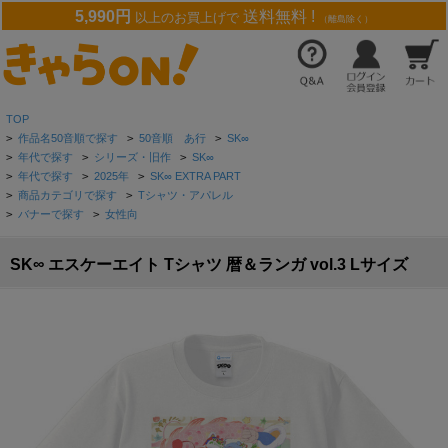
5,990円
送料無料 !
以上のお買上げで
（離島除く）
TOP
>
作品名50音順で探す
>
50音順 あ行
>
SK∞
>
年代で探す
>
シリーズ・旧作
>
SK∞
>
年代で探す
>
2025年
>
SK∞ EXTRA PART
>
商品カテゴリで探す
>
Tシャツ・アパレル
>
バナーで探す
>
女性向
SK∞ エスケーエイト Tシャツ 暦＆ランガ vol.3 Lサイズ