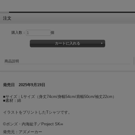
注文
購入数：
個
商品説明
発売日 2025年9月19日
■サイズ：Lサイズ（身丈74cm/身幅54cm/肩幅50cm/袖丈22cm）
■素材：綿
イラストをプリントしたTシャツです。
©ボンズ・内海紘子／Project SK∞
発売元：アズメーカー