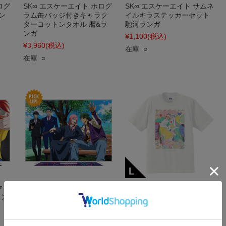
ログ
SK∞ エスケーエイト ホログ
SK∞ エスケーエイト サムネ
ン
ラム缶バッジ付きキャラク
イルキラステッカーセット
ターコットンタオル 暦&ラ
馳河ランガ
ンガ
¥1,100
(税込)
¥3,960
(税込)
在庫 ○
在庫 ○
クリ
SK∞ エスケーエイト アクリ
SK∞ エスケーエイト Tシャ
ラン
ルキャラスタンド 薫&虎次
ツ 暦＆ランガ vol.3 Lサイズ
郎&愛之介&忠
¥3,520
(税込)
¥1,870
(税込)
在庫 ○