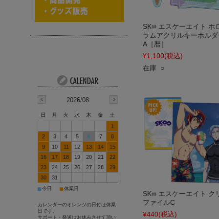
SK∞ エスケーエイト ホ
ラムアクリルキーホルダ
A［暦］
¥1,100
(税込)
在庫 ○
2026/08
日
月
火
水
木
金
土
1
2
3
4
5
6
7
8
9
10
11
12
13
14
15
16
17
18
19
20
21
22
23
24
25
26
27
28
29
30
31
■
■
今日
休業日
SK∞ エスケーエイト ク
ファイルC
カレンダーのオレンジの日付は休業
日です。
¥440
(税込)
サポート・発送はお休みさせて頂い