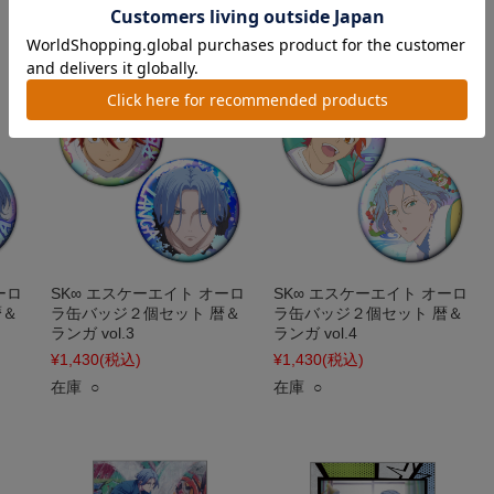
在庫 ○
ーロ
SK∞ エスケーエイト オーロ
SK∞ エスケーエイト オーロ
暦＆
ラ缶バッジ２個セット 暦＆
ラ缶バッジ２個セット 暦＆
ランガ vol.3
ランガ vol.4
¥1,430
(税込)
¥1,430
(税込)
在庫 ○
在庫 ○