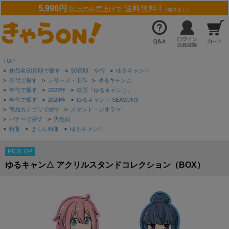
5,990円
送料無料 !
以上のお買上げで
（離島除く）
TOP
>
作品名50音順で探す
>
50音順 や行
>
ゆるキャン△
>
年代で探す
>
シリーズ・旧作
>
ゆるキャン△
>
年代で探す
>
2022年
>
映画『ゆるキャン△』
>
年代で探す
>
2024年
>
ゆるキャン△ SEASON3
>
商品カテゴリで探す
>
スタンド・ジオラマ
>
バナーで探す
>
男性向
>
特集
>
きらら特集
>
ゆるキャン△
PICK UP
ゆるキャン△ アクリルスタンドコレクション（BOX）