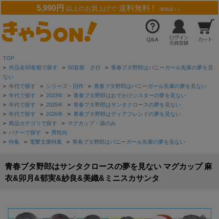
5,990円
送料無料 !
以上のお買上げで
（離島除く）
TOP
>
作品名50音順で探す
>
50音順 さ行
>
青春ブタ野郎はバニーガール先輩の夢を見
ない
>
年代で探す
>
シリーズ・旧作
>
青春ブタ野郎はバニーガール先輩の夢を見ない
>
年代で探す
>
2023年
>
青春ブタ野郎はおでかけシスターの夢を見ない
>
年代で探す
>
2025年
>
青春ブタ野郎はサンタクロースの夢を見ない
>
年代で探す
>
2026年
>
青春ブタ野郎はディアフレンドの夢を見ない
>
商品カテゴリで探す
>
マグカップ・湯のみ
>
バナーで探す
>
男性向
>
特集
>
電撃文庫特集
>
青春ブタ野郎はバニーガール先輩の夢を見ない
青春ブタ野郎はサンタクロースの夢を見ない マグカップ 麻
衣&卯月&郁実&紗良&美織&ミニスカサンタ