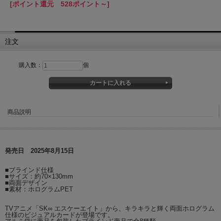
[ポイント還元 528ポイント～]
注文
購入数：
個
商品説明
発売日 2025年8月15日
■ブラインド仕様
■サイズ：約70×130mm
■両面デザイン
■素材：ホログラムPET
TVアニメ「SK∞ エスケーエイト」から、キラキラと輝く両面ホログラム
仕様のビジュアルカードが登場です。