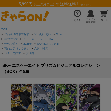
5,990円
送料無料 !
以上のお買上げで
（離島除く）
TOP
>
作品名50音順で探す
>
50音順 あ行
>
SK∞
>
年代で探す
>
シリーズ・旧作
>
SK∞
>
年代で探す
>
2025年
>
SK∞ EXTRA PART
>
商品カテゴリで探す
>
文具・雑貨
>
バナーで探す
>
女性向
SK∞ エスケーエイト プリズムビジュアルコレクション
（BOX）全8種