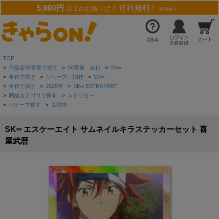
5,990円
送料無料 !
以上のお買上げで
（離島除く）
TOP
>
作品名50音順で探す
>
50音順 あ行
>
SK∞
>
年代で探す
>
シリーズ・旧作
>
SK∞
>
年代で探す
>
2025年
>
SK∞ EXTRA PART
>
商品カテゴリで探す
>
ステッカー
>
バナーで探す
>
女性向
SK∞ エスケーエイト サムネイルキラステッカーセット 喜
屋武暦