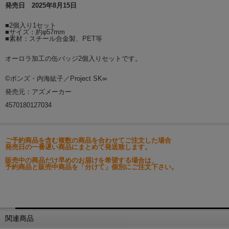
発売日 2025年8月15日
■2個入り1セット
■サイズ：約φ57mm
■素材：スチール合金製、PET等
オーロラ加工の缶バッジ2個入りセットです。
©ボンズ・内海紘子／Project SK∞
発売元：アズメーカー
4570180127034
ご予約商品を含む複数の商品を合わせてご注文した場合
発売日の一番遅い商品にまとめて発送致します。
販売中の商品だけ早めのお届けを希望する場合は、
予約商品と販売中商品を「分けて」個別にご注文下さい。
関連商品