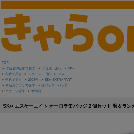
TOP
>
作品名50音順で探す
>
50音順 あ行
>
SK∞
>
年代で探す
>
シリーズ・旧作
>
SK∞
>
年代で探す
>
2025年
>
SK∞ EXTRA PART
>
商品カテゴリで探す
>
缶バッジ・バッジ
>
バナーで探す
>
女性向
SK∞ エスケーエイト オーロラ缶バッジ２個セット 暦＆ランガ v