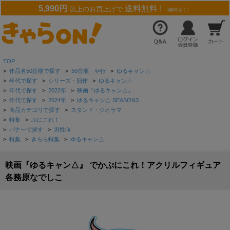
5,990円
送料無料 !
以上のお買上げで
（離島除く）
TOP
>
作品名50音順で探す
>
50音順 や行
>
ゆるキャン△
>
年代で探す
>
シリーズ・旧作
>
ゆるキャン△
>
年代で探す
>
2022年
>
映画『ゆるキャン△』
>
年代で探す
>
2024年
>
ゆるキャン△ SEASON3
>
商品カテゴリで探す
>
スタンド・ジオラマ
>
特集
>
ぷにこれ！
>
バナーで探す
>
男性向
>
特集
>
きらら特集
>
ゆるキャン△
映画『ゆるキャン△』 でかぷにこれ！アクリルフィギュア
各務原なでしこ