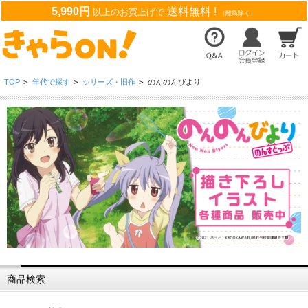
5,990円
送料無料 !
以上のお買上げで
（離島除く）
TOP
>
年代で探す
>
シリーズ・旧作
>
のんのんびより
商品検索