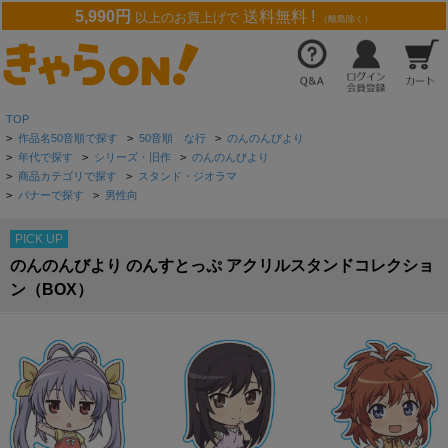
5,990円
送料無料 !
以上のお買上げで
（離島除く）
TOP
>
作品名50音順で探す
>
50音順 な行
>
のんのんびより
>
年代で探す
>
シリーズ・旧作
>
のんのんびより
>
商品カテゴリで探す
>
スタンド・ジオラマ
>
バナーで探す
>
男性向
PICK UP
のんのんびより のんすとっぷ アクリルスタンドコレクショ
ン（BOX）