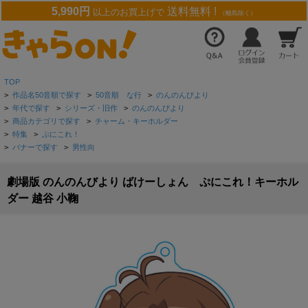
5,990円
送料無料 !
以上のお買上げで
（離島除く）
TOP
>
作品名50音順で探す
>
50音順 な行
>
のんのんびより
>
年代で探す
>
シリーズ・旧作
>
のんのんびより
>
商品カテゴリで探す
>
チャーム・キーホルダー
>
特集
>
ぷにこれ！
>
バナーで探す
>
男性向
劇場版 のんのんびより ばけーしょん ぷにこれ！キーホル
ダー 越谷 小鞠