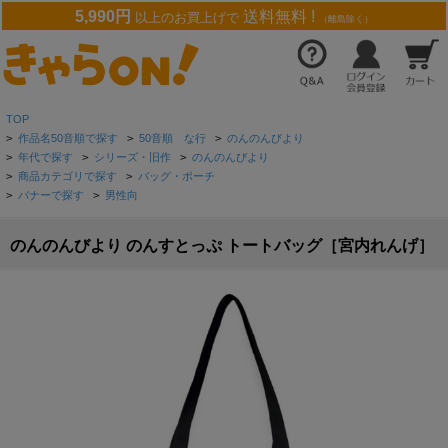
5,990円
送料無料 !
以上のお買上げで
（離島除く）
TOP
>
作品名50音順で探す
>
50音順 な行
>
のんのんびより
>
年代で探す
>
シリーズ・旧作
>
のんのんびより
>
商品カテゴリで探す
>
バッグ・ポーチ
>
バナーで探す
>
男性向
のんのんびより のんすとっぷ トートバッグ［宮内れんげ］