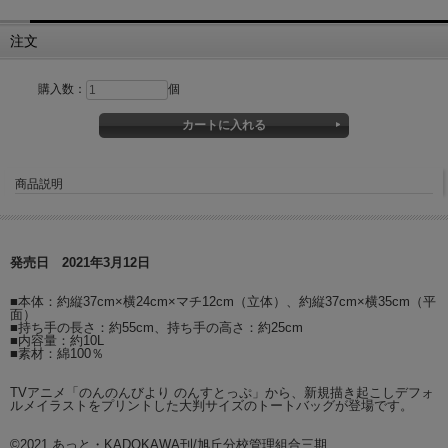
注文
購入数：
個
商品説明
発売日 2021年3月12日
■本体：約縦37cm×横24cm×マチ12cm（立体）、約縦37cm×横35cm（平
面）
■持ち手の長さ：約55cm、持ち手の高さ：約25cm
■内容量：約10L
■素材：綿100％
TVアニメ「のんのんびより のんすとっぷ」から、新規描き起こしデフォ
ルメイラストをプリントした大判サイズのトートバッグが登場です。
©2021 あっと・KADOKAWA刊/旭丘分校管理組合三期