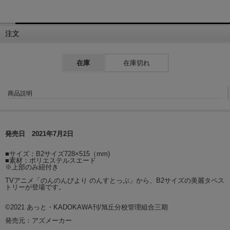
注文
在庫
在庫切れ
商品説明
発売日 2021年7月2日
■サイズ：B2サイズ728×515（mm)
■素材：ポリエステルスエード
※上部のみ紐付き
TVアニメ「のんのんびより のんすとっぷ」から、B2サイズの美麗タペス
トリーが登場です。
©2021 あっと・KADOKAWA刊/旭丘分校管理組合三期
発売元：アズメーカー