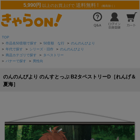
5,990円
送料無料 !
以上のお買上げで
（離島除く）
TOP
>
作品名50音順で探す
>
50音順 な行
>
のんのんびより
>
年代で探す
>
シリーズ・旧作
>
のんのんびより
>
商品カテゴリで探す
>
タペストリー
>
バナーで探す
>
男性向
のんのんびより のんすとっぷ B2タペストリーD［れんげ＆
夏海］