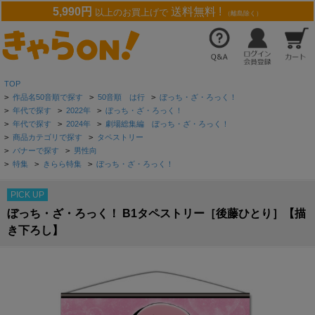
5,990円
送料無料 !
以上のお買上げで
（離島除く）
TOP
>
作品名50音順で探す
>
50音順 は行
>
ぼっち・ざ・ろっく！
>
年代で探す
>
2022年
>
ぼっち・ざ・ろっく！
>
年代で探す
>
2024年
>
劇場総集編 ぼっち・ざ・ろっく！
>
商品カテゴリで探す
>
タペストリー
>
バナーで探す
>
男性向
>
特集
>
きらら特集
>
ぼっち・ざ・ろっく！
PICK UP
ぼっち・ざ・ろっく！ B1タペストリー［後藤ひとり］【描
き下ろし】