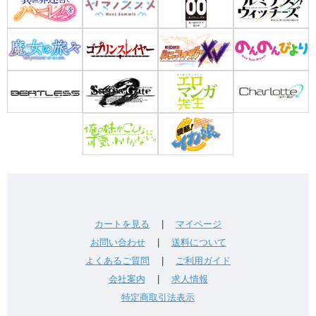
カートを見る
|
マイページ
お問い合わせ
|
送料について
よくあるご質問
|
ご利用ガイド
会社案内
|
求人情報
特定商取引法表示