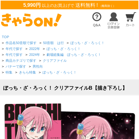
5,990円
送料無料 !
以上のお買上げで
（離島除く）
TOP
>
作品名50音順で探す
>
50音順 は行
>
ぼっち・ざ・ろっく！
>
年代で探す
>
2022年
>
ぼっち・ざ・ろっく！
>
年代で探す
>
2024年
>
劇場総集編 ぼっち・ざ・ろっく！
>
商品カテゴリで探す
>
クリアファイル
>
バナーで探す
>
男性向
>
特集
>
きらら特集
>
ぼっち・ざ・ろっく！
ぼっち・ざ・ろっく！ クリアファイルB【描き下ろし】