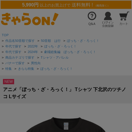
5,990円
送料無料 !
以上のお買上げで
（離島除く）
TOP
>
作品名50音順で探す
>
50音順 は行
>
ぼっち・ざ・ろっく！
>
年代で探す
>
2022年
>
ぼっち・ざ・ろっく！
>
年代で探す
>
2024年
>
劇場総集編 ぼっち・ざ・ろっく！
>
商品カテゴリで探す
>
Tシャツ・アパレル
>
バナーで探す
>
男性向
>
特集
>
きらら特集
>
ぼっち・ざ・ろっく！
NEW
アニメ「ぼっち・ざ・ろっく！」 Tシャツ 下北沢のツチノ
コ Lサイズ