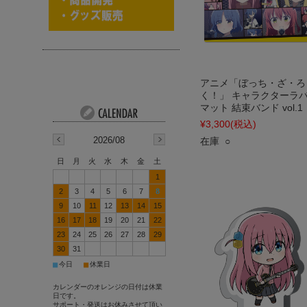
アニメ「ぼっち・ざ・ろ
く！」 キャラクターラ
マット 結束バンド vol.1
¥3,300
(税込)
2026/08
在庫 ○
日
月
火
水
木
金
土
1
2
3
4
5
6
7
8
9
10
11
12
13
14
15
16
17
18
19
20
21
22
23
24
25
26
27
28
29
30
31
■
■
今日
休業日
カレンダーのオレンジの日付は休業
日です。
サポート・発送はお休みさせて頂い