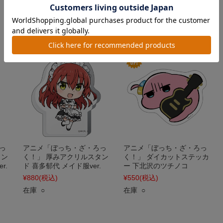
在庫 ○
在庫 ○
っ
アニメ「ぼっち・ざ・ろっ
アニメ「ぼっち・ざ・ろっ
タン
く！」 厚みアクリルスタン
く！」 ダイカットステッカ
r.
ド 喜多郁代 メイド服ver.
ー 下北沢のツチノコ
¥880
(税込)
¥550
(税込)
在庫 ○
在庫 ○