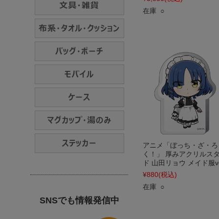
在庫 ○
アニメ「ぼっち・ざ・ろ
く！」 厚みアクリルス
ド 山田リョウ メイド服ve
¥880
(税込)
在庫 ○
SNSでも情報発信中