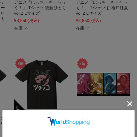
っ
アニメ「ぼっち・ざ・ろっ
アニメ「ぼっち・ざ・ろっ
リー
く！」 Tシャツ 後藤ひとり
く！」 Tシャツ 伊地知虹夏
&リ
vol.2 Lサイズ
vol.2 Lサイズ
Lサ
¥3,850
(税込)
¥3,850
(税込)
在庫 ○
在庫 ○
っ
アニメ「ぼっち・ざ・ろっ
アニメ「ぼっち・ざ・ろっ
とり
く！」 Tシャツ 下北沢のツ
く！」 綿スポーツタオル ひ
チノコ Lサイズ
とり&虹夏&リョウ&郁代
¥3,850
(税込)
¥3,300
(税込)