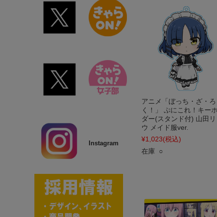
アニメ「ぼっち・ざ・ろ
く！」 ぷにこれ！キー
ダー(スタンド付) 山田リ
ウ メイド服ver.
¥1,023
(税込)
Instagram
在庫 ○