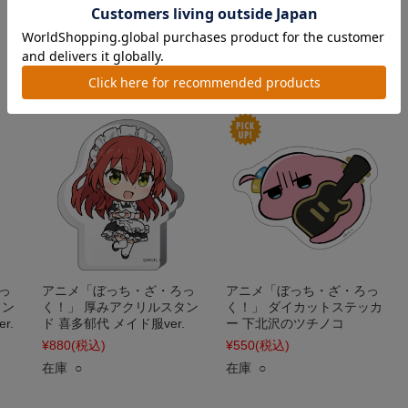
¥3,850
(税込)
¥3,300
(税込)
在庫 ○
在庫 ○
っ
アニメ「ぼっち・ざ・ろっ
アニメ「ぼっち・ざ・ろっ
タン
く！」 厚みアクリルスタン
く！」 ダイカットステッカ
r.
ド 喜多郁代 メイド服ver.
ー 下北沢のツチノコ
¥880
(税込)
¥550
(税込)
在庫 ○
在庫 ○