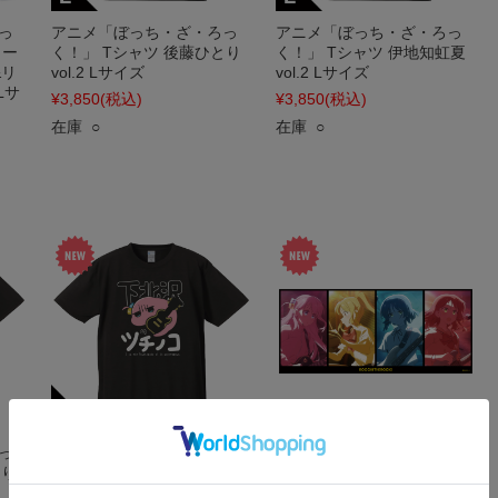
っ
アニメ「ぼっち・ざ・ろっ
アニメ「ぼっち・ざ・ろっ
リー
く！」 Tシャツ 後藤ひとり
く！」 Tシャツ 伊地知虹夏
&リ
vol.2 Lサイズ
vol.2 Lサイズ
Lサ
¥3,850
(税込)
¥3,850
(税込)
在庫 ○
在庫 ○
っ
アニメ「ぼっち・ざ・ろっ
アニメ「ぼっち・ざ・ろっ
とり
く！」 Tシャツ 下北沢のツ
く！」 綿スポーツタオル ひ
チノコ Lサイズ
とり&虹夏&リョウ&郁代