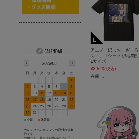
アニメ「ぼっち・ざ・ろ
く！」 Tシャツ 伊地知
Lサイズ
2026/08
¥3,520
(税込)
日
月
火
水
木
金
土
在庫 ○
1
2
3
4
5
6
7
8
9
10
11
12
13
14
15
16
17
18
19
20
21
22
23
24
25
26
27
28
29
30
31
■
■
今日
休業日
カレンダーのオレンジの日付は休業
日です。
サポート・発送はお休みさせて頂い