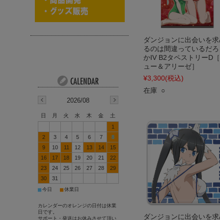
ダンジョンに出会いを求
るのは間違っているだろ
かIV B2タペストリーD
ュー＆アリーゼ］
¥3,300
(税込)
在庫 ○
2026/08
日
月
火
水
木
金
土
1
2
3
4
5
6
7
8
9
10
11
12
13
14
15
16
17
18
19
20
21
22
23
24
25
26
27
28
29
30
31
■
■
今日
休業日
カレンダーのオレンジの日付は休業
日です。
ダンジョンに出会いを求
サポート・発送はお休みさせて頂い