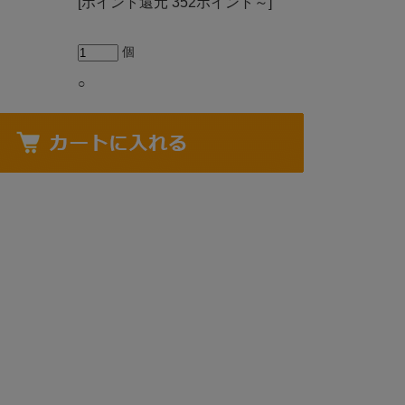
[ポイント還元 352ポイント～]
個
○