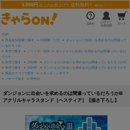
5,990円
送料無料 !
以上のお買上げで
（離島除く）
TOP
>
作品名50音順で探す
>
50音順 た行
>
ダンジョンに出会いを求めるのは間違って
いるだろうか
>
年代で探す
>
シリーズ・旧作
>
ダンジョンに出会いを求めるのは間違っているだ
ろうか
>
年代で探す
>
2022年
>
ダンジョンに出会いを求めるのは間違っているだろうかIV
>
年代で探す
>
2024年
>
ダンジョンに出会いを求めるのは間違っているだろうかⅤ
>
商品カテゴリで探す
>
スタンド・ジオラマ
>
バナーで探す
>
男性向
ダンジョンに出会いを求めるのは間違っているだろうかIII
アクリルキャラスタンド［ヘスティア］【描き下ろし】