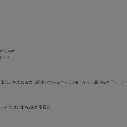
×728mm
エード
に出会いを求めるのは間違っているだろうかII」から、新規描き下ろし
ティブ/ダンまち2製作委員会