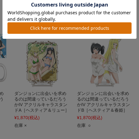
¥3,300
(税込)
¥3,300
(税込)
在庫 ○
在庫 ○
め
ダンジョンに出会いを求め
ダンジョンに出会いを求め
う
るのは間違っているだろう
るのは間違っているだろう
かIV アクリルキャラスタン
かIV アクリルキャラスタン
ドA［ヘスティア＆リュー］
ドB［ヘスティア＆春姫］
¥1,870
(税込)
¥1,870
(税込)
在庫 ×
在庫 ○