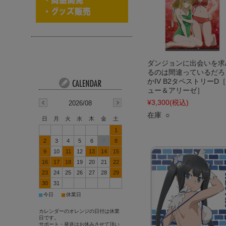
ダンジョンに出会いを求
るのは間違っているだろ
かIV B2タペストリーD
ュー＆アリーゼ］
¥3,300
(税込)
2026/08
在庫 ○
日
月
火
水
木
金
土
1
2
3
4
5
6
7
8
9
10
11
12
13
14
15
16
17
18
19
20
21
22
23
24
25
26
27
28
29
30
31
■
■
今日
休業日
カレンダーのオレンジの日付は休業
日です。
サポート・発送はお休みさせて頂い