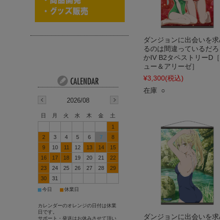
ダンジョンに出会いを求
るのは間違っているだろ
かIV B2タペストリーD
ュー＆アリーゼ］
¥3,300
(税込)
在庫 ○
2026/08
日
月
火
水
木
金
土
1
2
3
4
5
6
7
8
9
10
11
12
13
14
15
16
17
18
19
20
21
22
23
24
25
26
27
28
29
30
31
■
■
今日
休業日
カレンダーのオレンジの日付は休業
日です。
ダンジョンに出会いを求
サポート・発送はお休みさせて頂い