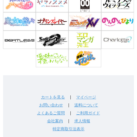
カートを見る
|
マイページ
お問い合わせ
|
送料について
よくあるご質問
|
ご利用ガイド
会社案内
|
求人情報
特定商取引法表示