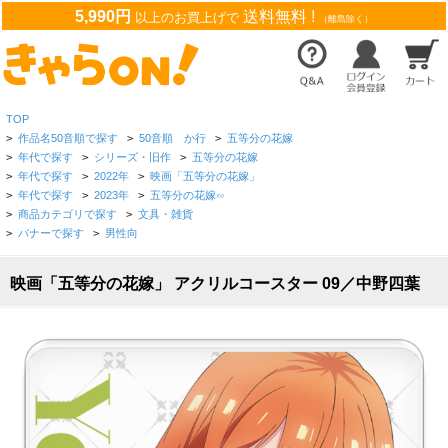
5,990円
送料無料 !
以上のお買上げで
（離島除く）
TOP
>
作品名50音順で探す
>
50音順 か行
>
五等分の花嫁
>
年代で探す
>
シリーズ・旧作
>
五等分の花嫁
>
年代で探す
>
2022年
>
映画「五等分の花嫁」
>
年代で探す
>
2023年
>
五等分の花嫁∽
>
商品カテゴリで探す
>
文具・雑貨
>
バナーで探す
>
男性向
映画「五等分の花嫁」 アクリルコースター 09／中野四葉