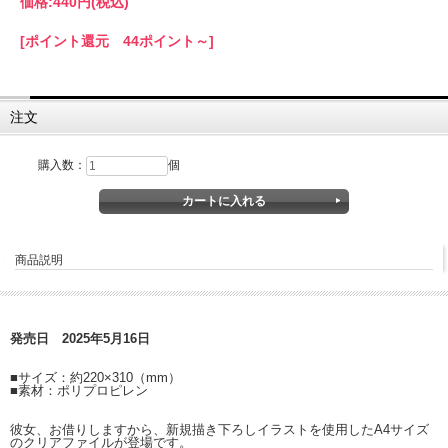
価格:
440円
(税込)
[ポイント還元 44ポイント～]
注文
購入数：
個
商品説明
発売日 2025年5月16日
■サイズ：約220×310（mm）
■素材：ポリプロピレン
彼女、お借りしますから、新規描き下ろしイラストを使用したA4サイズ
のクリアファイルが登場です。