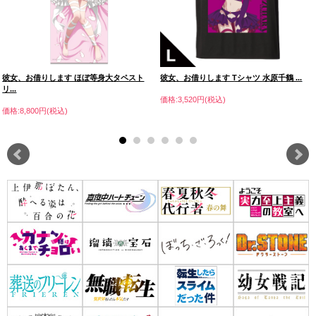
彼女、お借りします ほぼ等身大タペスト
彼女、お借りします Tシャツ 水原千鶴 ...
リ...
価格:3,520円(税込)
価格:8,800円(税込)