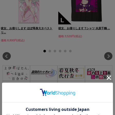
彼女、お借りします ほぼ等身大タペスト
彼女、お借りします Tシャツ 水原千鶴 ...
リ...
価格:3,520円(税込)
価格:8,800円(税込)