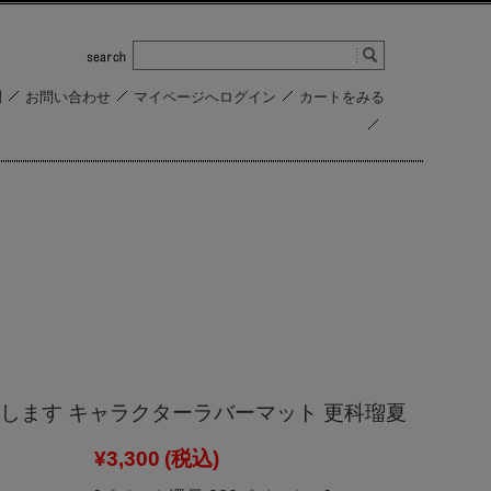
問
お問い合わせ
マイページへログイン
カートをみる
します キャラクターラバーマット 更科瑠夏
¥3,300
(税込)