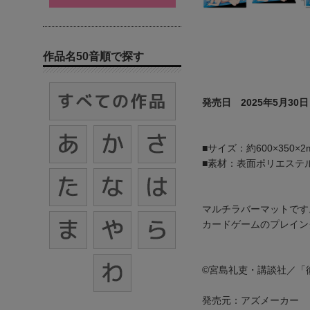
作品名50音順で探す
発売日 2025年5月30日
■サイズ：約600×350×2
■素材：表面ポリエステ
マルチラバーマットです
カードゲームのプレイン
©宮島礼吏・講談社／「
発売元：アズメーカー