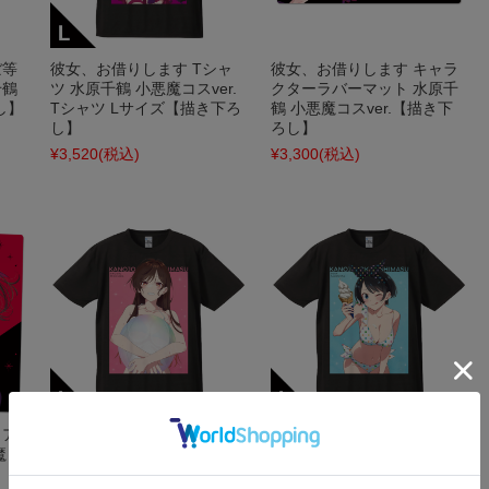
ぼ等
彼女、お借りします Tシャ
彼女、お借りします キャラ
千鶴
ツ 水原千鶴 小悪魔コスver.
クターラバーマット 水原千
し】
Tシャツ Lサイズ【描き下ろ
鶴 小悪魔コスver.【描き下
し】
ろし】
¥3,520
(税込)
¥3,300
(税込)
リア
彼女、お借りします Tシャ
彼女、お借りします Tシャ
魔コ
ツ 水原千鶴 水着ver. Lサイ
ツ 更科瑠夏 水着ver. Lサイ
ズ
ズ