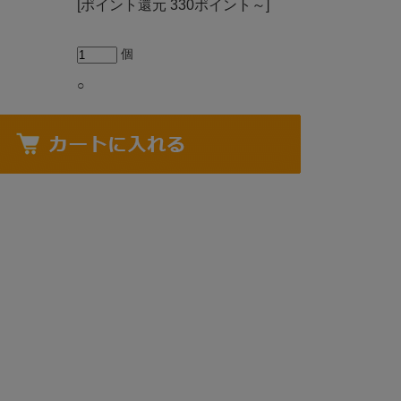
[ポイント還元 330ポイント～]
個
○