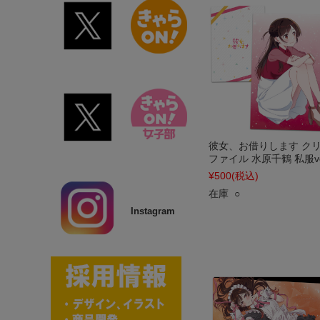
彼女、お借りします ク
ファイル 水原千鶴 私服ve
¥500
(税込)
在庫 ○
Instagram