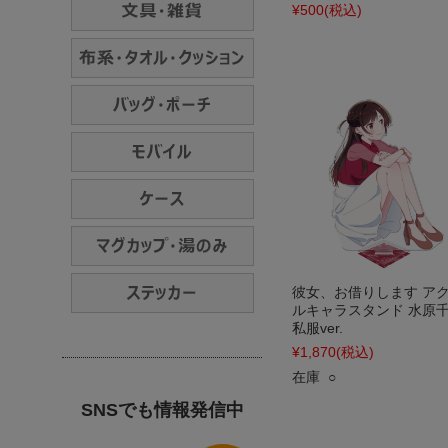
¥500
(税込)
彼女、お借りします ア
ルキャラスタンド 水原
私服ver.
¥1,870
(税込)
在庫 ○
SNSでも情報発信中