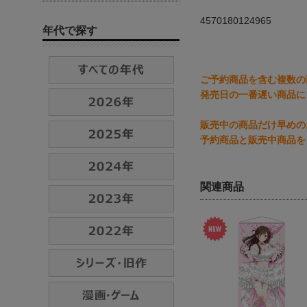
4570180124965
年代で探す
ご予約商品を含む複数の
発売日の一番遅い商品に
販売中の商品だけ早めの
予約商品と販売中商品を
関連商品