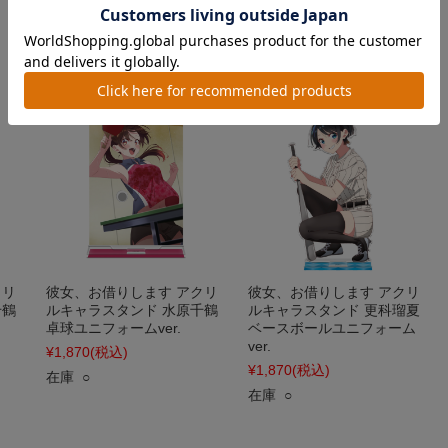
¥3,520
(税込)
¥3,520
(税込)
在庫 ○
在庫 ○
クリ
彼女、お借りします アクリ
彼女、お借りします アクリ
千鶴
ルキャラスタンド 水原千鶴
ルキャラスタンド 更科瑠夏
卓球ユニフォームver.
ベースボールユニフォーム
ver.
¥1,870
(税込)
¥1,870
(税込)
在庫 ○
在庫 ○