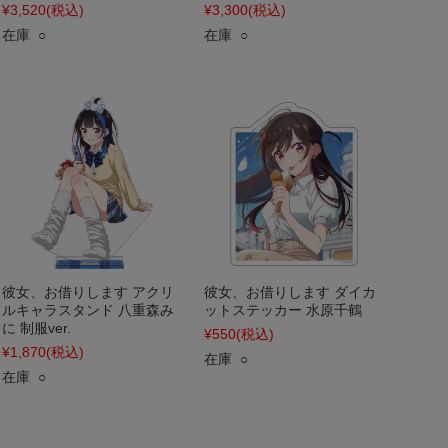
¥3,520
(税込)
¥3,300
(税込)
在庫 ○
在庫 ○
彼女、お借りします アクリ
彼女、お借りします ダイカ
ルキャラスタンド 八重森み
ットステッカー 水原千鶴
に 制服ver.
¥550
(税込)
¥1,870
(税込)
在庫 ○
在庫 ○