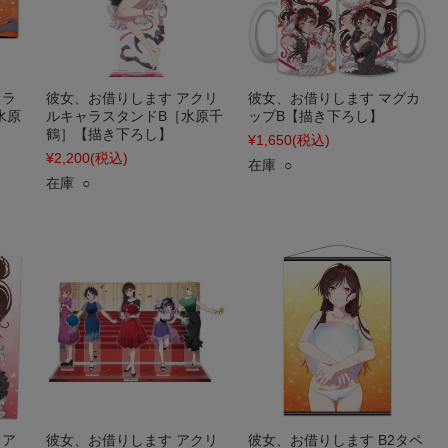
ャラ
彼女、お借りします アクリ
彼女、お借りします マグカ
水原
ルキャラスタンドB［水原千
ップB【描き下ろし】
鶴］【描き下ろし】
¥1,650
(税込)
¥2,200
(税込)
在庫 ○
在庫 ○
リア
彼女、お借りします アクリ
彼女、お借りします B2タペ