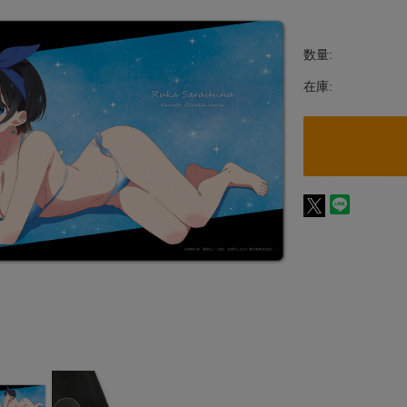
数量:
在庫: