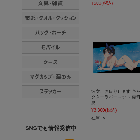
¥500
(税込)
彼女、お借りします キ
クターラバーマット 更
夏
¥3,300
(税込)
在庫 ○
SNSでも情報発信中