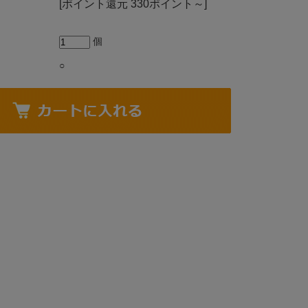
[ポイント還元 330ポイント～]
個
○