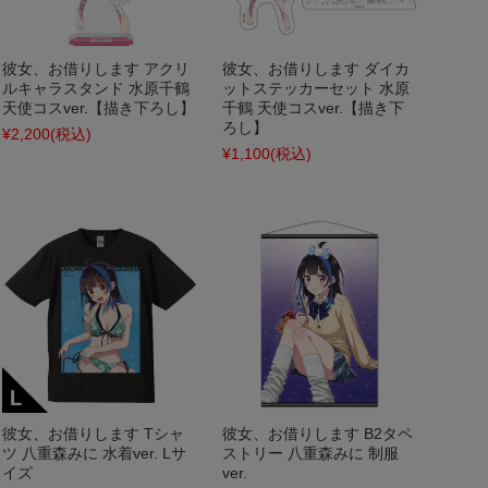
彼女、お借りします アクリ
彼女、お借りします ダイカ
ルキャラスタンド 水原千鶴
ットステッカーセット 水原
天使コスver.【描き下ろし】
千鶴 天使コスver.【描き下
ろし】
¥2,200
(税込)
¥1,100
(税込)
彼女、お借りします Tシャ
彼女、お借りします B2タペ
ツ 八重森みに 水着ver. Lサ
ストリー 八重森みに 制服
イズ
ver.