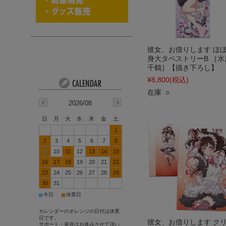
彼女、お借りします ほ
身大タペストリーB ［水
千鶴］【描き下ろし】
¥8,800
(税込)
在庫 ○
2026/08
日
月
火
水
木
金
土
1
2
3
4
5
6
7
8
9
10
11
12
13
14
15
16
17
18
19
20
21
22
23
24
25
26
27
28
29
30
31
■
■
今日
休業日
カレンダーのオレンジの日付は休業
日です。
彼女、お借りします ク
サポート・発送はお休みさせて頂い