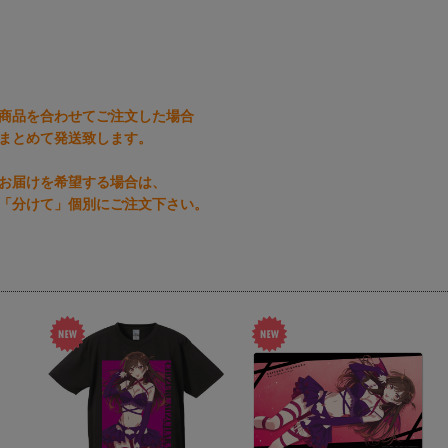
商品を合わせてご注文した場合
まとめて発送致します。
お届けを希望する場合は、
「分けて」個別にご注文下さい。