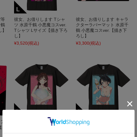
ぼ等
彼女、お借りします Tシャ
彼女、お借りします キャラ
千鶴
ツ 水原千鶴 小悪魔コスver.
クターラバーマット 水原千
し】
Tシャツ Lサイズ【描き下ろ
鶴 小悪魔コスver.【描き下
し】
ろし】
¥3,520
(税込)
¥3,300
(税込)
リア
彼女、お借りします Tシャ
彼女、お借りします Tシャ
魔コ
ツ 水原千鶴 水着ver. Lサイ
ツ 更科瑠夏 水着ver. Lサイ
ズ
ズ