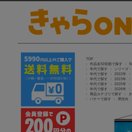
TOP
作品名50音順で探す
年代で探す
シリーズ・
年代で探す
2022年
年代で探す
2023年
年代で探す
2025年
年代で探す
2026年
商品カテゴリで探す
タ
バナーで探す
男性向