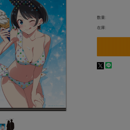
数量:
在庫: