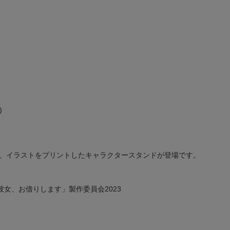
)
、イラストをプリントしたキャラクタースタンドが登場です。
彼女、お借りします」製作委員会2023