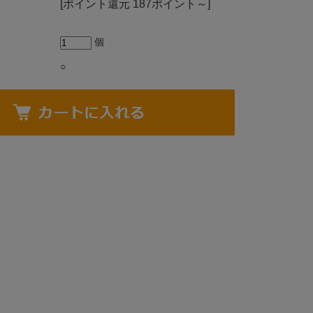
[ポイント還元 187ポイント～]
個
○