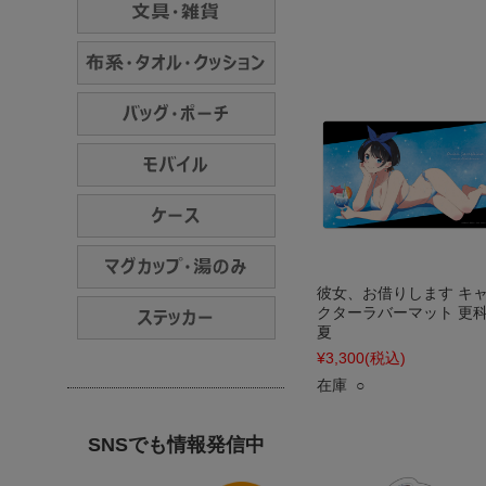
彼女、お借りします キ
クターラバーマット 更
夏
¥3,300
(税込)
在庫 ○
SNSでも情報発信中