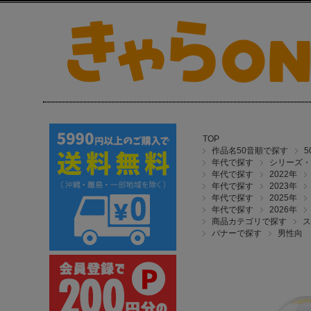
TOP
作品名50音順で探す
年代で探す
シリーズ・
年代で探す
2022年
年代で探す
2023年
年代で探す
2025年
年代で探す
2026年
商品カテゴリで探す
ス
バナーで探す
男性向