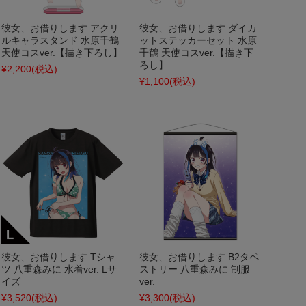
彼女、お借りします アクリ
彼女、お借りします ダイカ
ルキャラスタンド 水原千鶴
ットステッカーセット 水原
天使コスver.【描き下ろし】
千鶴 天使コスver.【描き下
ろし】
¥2,200
(税込)
¥1,100
(税込)
彼女、お借りします Tシャ
彼女、お借りします B2タペ
ツ 八重森みに 水着ver. Lサ
ストリー 八重森みに 制服
イズ
ver.
¥3,520
(税込)
¥3,300
(税込)