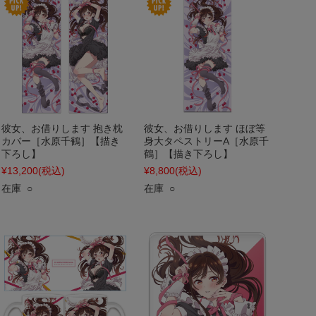
彼女、お借りします 抱き枕
彼女、お借りします ほぼ等
カバー［水原千鶴］【描き
身大タペストリーA［水原千
下ろし】
鶴］【描き下ろし】
¥13,200
(税込)
¥8,800
(税込)
在庫 ○
在庫 ○