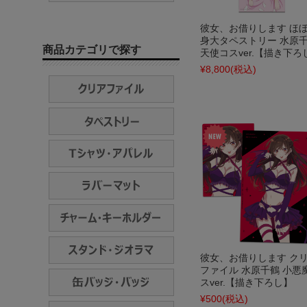
彼女、お借りします ほ
身大タペストリー 水原
商品カテゴリで探す
天使コスver.【描き下ろ
¥8,800
(税込)
彼女、お借りします ク
ファイル 水原千鶴 小悪
スver.【描き下ろし】
¥500
(税込)