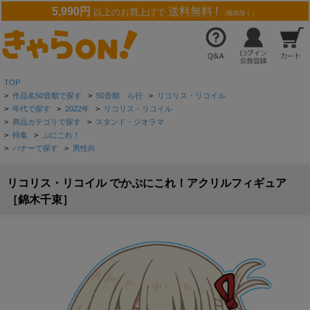
5,990円
送料無料 !
以上のお買上げで
（離島除く）
TOP
>
作品名50音順で探す
>
50音順 ら行
>
リコリス・リコイル
>
年代で探す
>
2022年
>
リコリス・リコイル
>
商品カテゴリで探す
>
スタンド・ジオラマ
>
特集
>
ぷにこれ！
>
バナーで探す
>
男性向
リコリス・リコイル でかぷにこれ！アクリルフィギュア
［錦木千束］