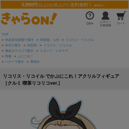
5,990円
送料無料 !
以上のお買上げで
（離島除く）
TOP
>
作品名50音順で探す
>
50音順 ら行
>
リコリス・リコイル
>
年代で探す
>
2022年
>
リコリス・リコイル
>
商品カテゴリで探す
>
スタンド・ジオラマ
>
特集
>
ぷにこれ！
>
バナーで探す
>
男性向
リコリス・リコイル でかぷにこれ！アクリルフィギュア
［クルミ 喫茶リコリコver.］