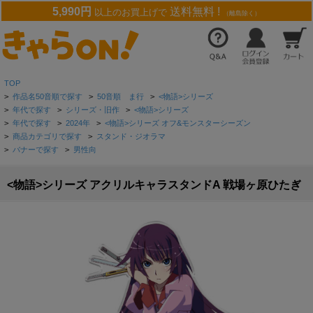
5,990円
送料無料 !
以上のお買上げで
（離島除く）
TOP
>
作品名50音順で探す
>
50音順 ま行
>
<物語>シリーズ
>
年代で探す
>
シリーズ・旧作
>
<物語>シリーズ
>
年代で探す
>
2024年
>
<物語>シリーズ オフ&モンスターシーズン
>
商品カテゴリで探す
>
スタンド・ジオラマ
>
バナーで探す
>
男性向
<物語>シリーズ アクリルキャラスタンドA 戦場ヶ原ひたぎ