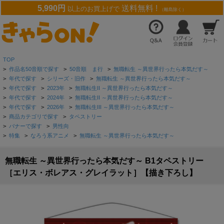
5,990円
送料無料 !
以上のお買上げで
（離島除く）
TOP
>
作品名50音順で探す
>
50音順 ま行
>
無職転生 ～異世界行ったら本気だす～
>
年代で探す
>
シリーズ・旧作
>
無職転生 ～異世界行ったら本気だす～
>
年代で探す
>
2023年
>
無職転生II ～異世界行ったら本気だす～
>
年代で探す
>
2024年
>
無職転生II ～異世界行ったら本気だす～
>
年代で探す
>
2026年
>
無職転生III ～異世界行ったら本気だす～
>
商品カテゴリで探す
>
タペストリー
>
バナーで探す
>
男性向
>
特集
>
なろう系アニメ
>
無職転生 ～異世界行ったら本気だす～
無職転生 ～異世界行ったら本気だす～ B1タペストリー
［エリス・ボレアス・グレイラット］【描き下ろし】