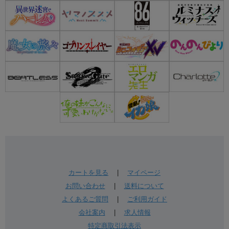
カートを見る
|
マイページ
お問い合わせ
|
送料について
よくあるご質問
|
ご利用ガイド
会社案内
|
求人情報
特定商取引法表示