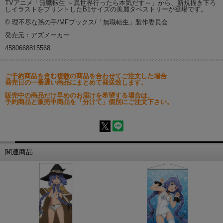
TVアニメ「無職転生 ～異世界行ったら本気だす～」から、新規描き下ろ
しイラストをプリントしたB1サイズの美麗タペストリーが登場です。
© 理不尽な孫の手/MFブックス/「無職転生」製作委員会
発売元：アズメーカー
4580668815568
ご予約商品を含む複数の商品を合わせてご注文した場合
発売日の一番遅い商品にまとめて発送致します。
販売中の商品だけ早めのお届けを希望する場合は、
予約商品と販売中商品を「分けて」個別にご注文下さい。
関連商品